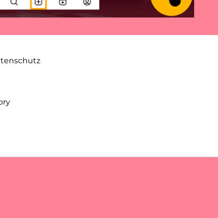
atenschutz
ory